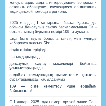
консультации, задать интересующие вопросы и
оставить обращения, касающиеся организации
медицинской помощи в регионе.
2025 жылдың 1 қаңтарынан бастап Қарағанды
облысы Денсаулық сақтау басқармасының Call-
орталығының бұрынғы нөмірі 109-ға ауысты.
Енді бізге тәулік бойы, аптаның жеті күнінде
хабарласа аласыз! Біз:
сіздің өтініштеріңізді
шағымдарыңызды
денсаулық сақтау мәселелері бойынша
ұсыныстарыңызды
ондай-ақ коммуналдық қызметтерге қатысты
сұрақтарыңызды қабылдаймыз
109 — сізге көмектесу үшін әрдайым
байланыста!
С 1 января 2025 года номер горячей линии Call-