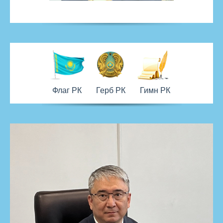
Флаг РК
Герб РК
Гимн РК