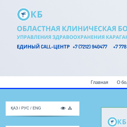
Главная
О бо
ҚАЗ
РУС
ENG