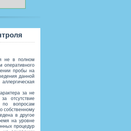
нтроля
ия не в полном
м оперативного
дении пробы на
ведения данной
 аллергическая
арактера за не
за отсутствие
) по вопросам
по собственному
едена в другое
ремя на уровне
онных процедур