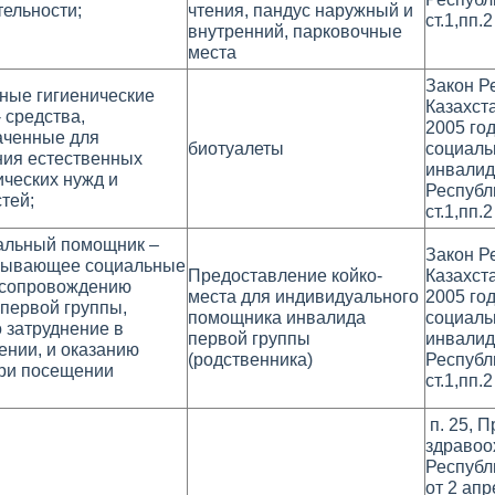
ельности;
чтения, пандус наружный и
ст.1,пп.2
внутренний, парковочные
места
Закон Р
ные гигиенические
Казахст
- средства,
2005 го
аченные для
биотуалеты
социаль
ния естественных
инвалид
ческих нужд и
Республ
тей;
ст.1,пп.2
альный помощник –
Закон Р
азывающее социальные
Предоставление койко-
Казахст
о сопровождению
места для индивидуального
2005 го
первой группы,
помощника инвалида
социаль
 затруднение в
первой группы
инвалид
нии, и оказанию
(родственника)
Республ
ри посещении
ст.1,пп.2
п. 25, 
здравоо
Республ
от 2 апр