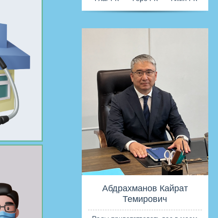
Флаг РК
Герб 