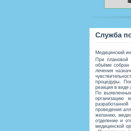
Служба по
Медицинский ин
При плановой 
объёме собран 
лечения назна
чувствительнос
процедуры. По
реакция в виде
По выявленным
организацию к
разработанно
проведения алл
желанию, меди
отделение и о
медицинской ор