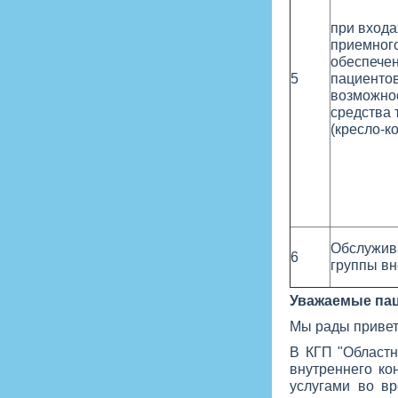
при входа
приемного
обеспечен
5
пациенто
возможно
средства 
(кресло-ко
Обслужив
6
группы вн
Уважаемые па
Мы рады привет
В КГП "Областн
внутреннего ко
услугами во в