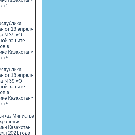
 ст.5
еспублики
ан от 13 апреля
да N 39 «О
ной защите
ов в
ике Казахстан»
 ст.5,
еспублики
ан от 13 апреля
да N 39 «О
ной защите
ов в
ике Казахстан»
 ст.5,
Приказ Министра
хранения
ики Казахстан
еля 2021 года