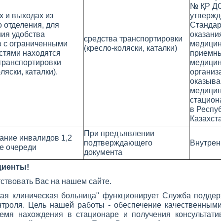
№ ҚР ДС
х и выходах из
утвержд
 отделения, для
Стандар
ия удобства
оказани
средства транспортировки
в с ограниченными
медицин
(кресло-коляски, каталки)
стями находятся
приемны
транспортировки
медицин
ляски, каталки).
организ
оказыв
медицин
стацион
в Респу
Казахст
При предъявлении
ание инвалидов 1,2
подтверждающего
Внутрен
е очереди
документа
циенты!
ствовать Вас на нашем сайте.
ая клиническая больница" функционирует Служба поддер
нтроля. Цель нашей работы - обеспечение качественным
ремя нахождения в стационаре и получения консультат