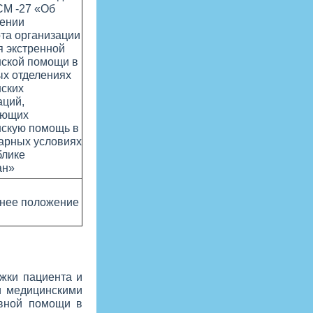
М -27 «Об
ении
та организации
я экстренной
ской помощи в
х отделениях
ских
аций,
ающих
скую помощь в
арных условиях
блике
ан»
нее положение
жки пациента и
и медицинскими
ивной помощи в