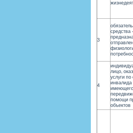
жизнедеят
обязатель
средства 
предназн
3
отправле
физиологи
потребнос
индивиду
лицо, ок
услуги п
инвалида 
4
имеющего
передвиже
помощи п
объектов