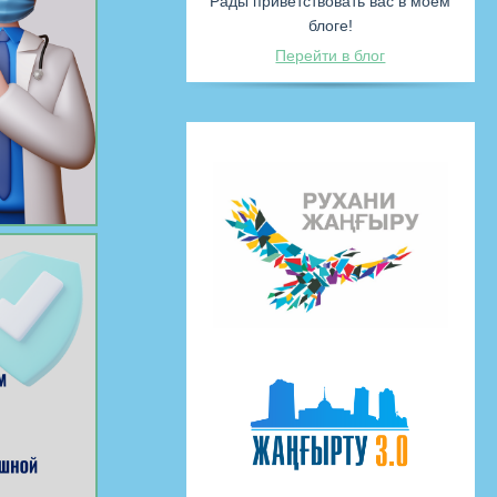
Абдрахмано
Темиро
Рады приветствова
блоге
Перейти в