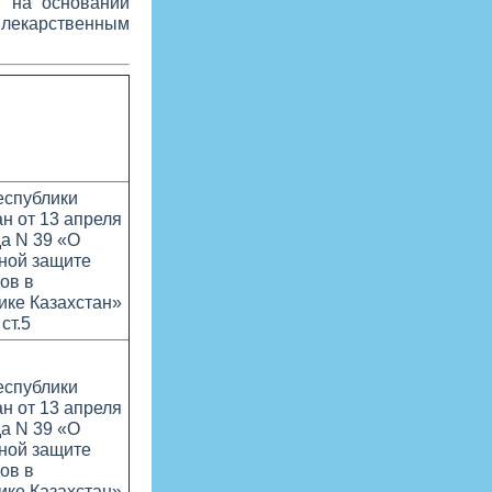
, на основании
к лекарственным
еспублики
ан от 13 апреля
да N 39 «О
ной защите
ов в
ике Казахстан»
 ст.5
еспублики
ан от 13 апреля
да N 39 «О
ной защите
ов в
ике Казахстан»