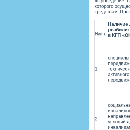
«Проведение п
которого осуще
средствам. Про
Наличие 
реабилит
№пп.
в КГП «О
специаль
передвиже
1
техничес
активного
передвиж
социальн
инвалидов
направле
2
условий 
инвалида