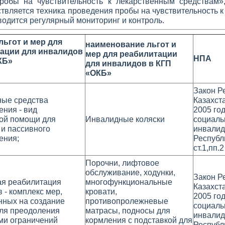
робы на чувствительность к лекарственным средствам»
ствляется техника проведения пробы на чувствительность 
водится регулярный мониторинг и контроль.
льгот и мер для
наименование льгот и
ации для инвалидов
мер для реабилитации
НПА
КБ»
для инвалидов в КГП
«ОКБ»
Закон Р
ные средства
Казахст
ния - вид
2005 го
кой помощи для
Инвалидные коляски
социаль
 и пассивного
инвалид
ения;
Республ
ст.1,пп.2
Порочни, лифтовое
обслуживание, ходунки,
Закон Р
ая реабилитация
многофункциональные
Казахст
 - комплекс мер,
кровати,
2005 го
нных на создание
противопролежневые
социаль
для преодоления
матрасы, подносы для
инвалид
ми ограничений
кормления с подставкой для
Республ