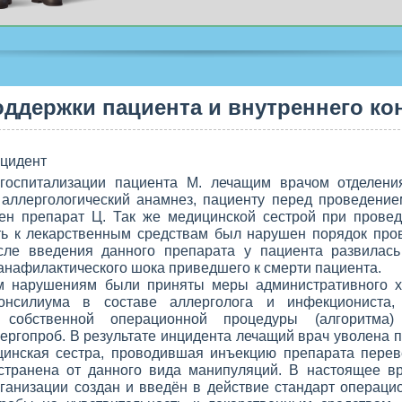
ддержки пациента и внутреннего ко
цидент
госпитализации пациента М. лечащим врачом отделен
аллергологический анамнез, пациенту перед проведение
чен препарат Ц. Так же медицинской сестрой при прове
ть к лекарственным средствам был нарушен порядок про
сле введения данного препарата у пациента развилась
 анафилактического шока приведшего к смерти пациента.
 нарушениям были приняты меры административного х
онсилиума в составе аллерголога и инфекциониста, 
й собственной операционной процедуры (алгоритма
ергопроб. В результате инцидента лечащий врач уволена 
цинская сестра, проводившая инъекцию препарата перев
тстранена от данного вида манипуляций. В настоящее в
ганизации создан и введён в действие стандарт операци