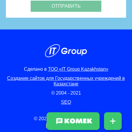
Сделано в
ТОО «IT Group Kazakhstan»
Создание сайтов для Государственных учреждений в
Казахстане
© 2004 - 2021
SEO
© 2021 Все права защищены