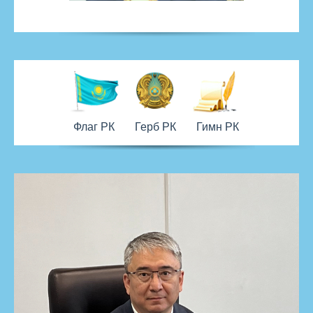
Флаг РК
Герб РК
Гимн РК