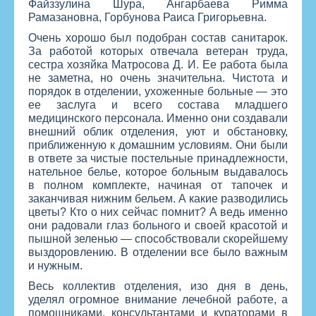
Файззулина Шура, Ангарбаева Римма
Рамазановна, Горбунова Раиса Григорьевна.
Очень хорошо был подобран состав санитарок.
За работой которых отвечала ветеран труда,
сестра хозяйка Матросова Д. И. Ее работа была
не заметна, но очень значительна. Чистота и
порядок в отделении, ухоженные больные — это
ее заслуга и всего состава младшего
медицинского персонала. Именно они создавали
внешний облик отделения, уют и обстановку,
приближенную к домашним условиям. Они были
в ответе за чистые постельные принадлежности,
нательное белье, которое больным выдавалось
в полном комплекте, начиная от тапочек и
заканчивая нижним бельем. А какие разводились
цветы? Кто о них сейчас помнит? А ведь именно
они радовали глаз больного и своей красотой и
пышной зеленью — способствовали скорейшему
выздоровлению. В отделении все было важным
и нужным.
Весь коллектив отделения, изо дня в день,
уделял огромное внимание лечебной работе, а
помощниками, консультантами и кураторами в