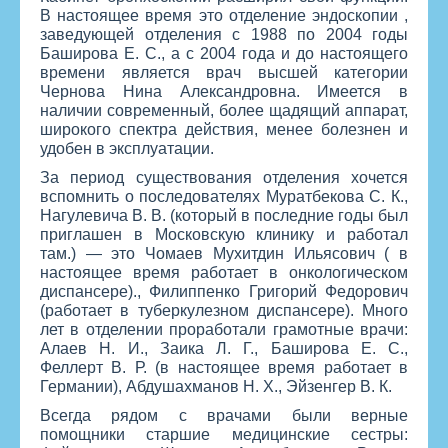
В настоящее время это отделение эндоскопии ,
заведующей отделения с 1988 по 2004 годы
Баширова Е. С., а с 2004 года и до настоящего
времени является врач высшей категории
Чернова Нина Александровна. Имеется в
наличии современный, более щадящий аппарат,
широкого спектра действия, менее болезнен и
удобен в эксплуатации.
За период существования отделения хочется
вспомнить о последователях Муратбекова С. К.,
Нагулевича В. В. (который в последние годы был
приглашен в Московскую клинику и работал
там.) — это Чомаев Мухитдин Ильясович ( в
настоящее время работает в онкологическом
диспансере)., Филиппенко Григорий Федорович
(работает в туберкулезном диспансере). Много
лет в отделении проработали грамотные врачи:
Алаев Н. И., Заика Л. Г., Баширова Е. С.,
Феллерт В. Р. (в настоящее время работает в
Германии), Абдушахманов Н. Х., Эйзенгер В. К.
Всегда рядом с врачами были верные
помощники старшие медицинские сестры: