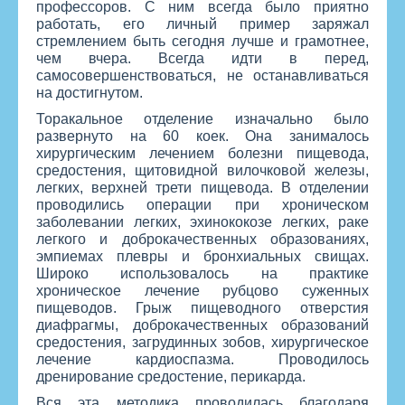
профессоров. С ним всегда было приятно
работать, его личный пример заряжал
стремлением быть сегодня лучше и грамотнее,
чем вчера. Всегда идти в перед,
самосовершенствоваться, не останавливаться
на достигнутом.
Торакальное отделение изначально было
развернуто на 60 коек. Она занималось
хирургическим лечением болезни пищевода,
средостения, щитовидной вилочковой железы,
легких, верхней трети пищевода. В отделении
проводились операции при хроническом
заболевании легких, эхинококозе легких, раке
легкого и доброкачественных образованиях,
эмпиемах плевры и бронхиальных свищах.
Широко использовалось на практике
хроническое лечение рубцово суженных
пищеводов. Грыж пищеводного отверстия
диафрагмы, доброкачественных образований
средостения, загрудинных зобов, хирургическое
лечение кардиоспазма. Проводилось
дренирование средостение, перикарда.
Вся эта методика проводилась благодаря