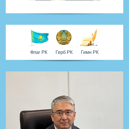
Флаг РК
Герб РК
Гимн РК