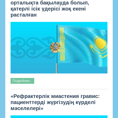
орталықта бақылауда болып,
қатерлі ісік үдерісі жоқ екені
расталған
Подробнее...
«Рефрактерлік миастения гравис:
пациенттерді жүргізудің күрделі
мәселелері»