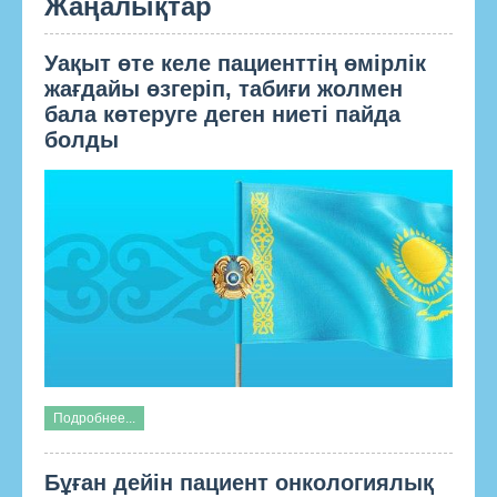
Жаңалықтар
Уақыт өте келе пациенттің өмірлік
жағдайы өзгеріп, табиғи жолмен
бала көтеруге деген ниеті пайда
болды
Подробнее...
Бұған дейін пациент онкологиялық