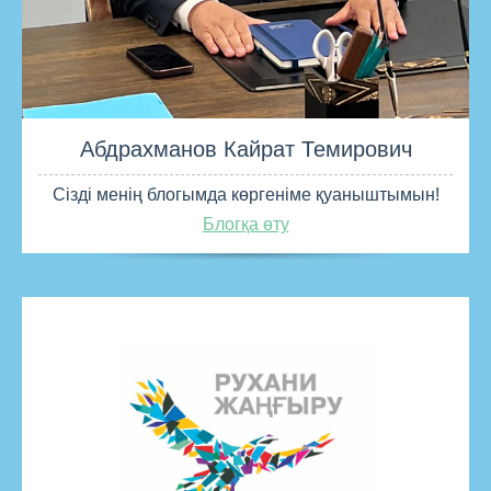
Абдрахманов Кайрат Темирович
Сізді менің блогымда көргеніме қуаныштымын!
Блогқа өту