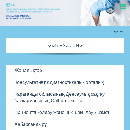
Бүктеу
ҚАЗ
РУС
ENG
Жаңалықтар
Консультативтік диагностикалық орталық
Қарағанды облысының Денсаулық сақтау
басқармасының Call-орталығы
Пациентті қолдау және ішкі бақылау қызметі
Хабарландыру