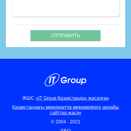
ЖШС
«IT Group Қазақстанда» жасалған
Қазақстандағы мемлекеттік мекемелерге арнайы
сайттар жасау
© 2004 - 2021
SEO