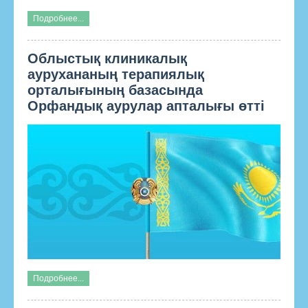
Подробнее...
Облыстық клиникалық
аурухананың терапиялық
орталығының базасында
Орфандық аурулар апталығы өтті
Подробнее...