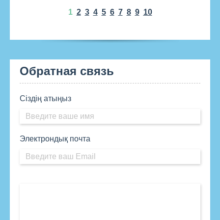
1
2
3
4
5
6
7
8
9
10
Обратная связь
Сіздің атыңыз
Электрондық почта