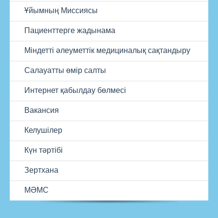
Ұйымның Миссиясы
Пациенттерге жадынама
Міндетті әлеуметтік медициналық сақтандыру
Салауатты өмір салты
Интернет қабылдау бөлмесі
Вакансия
Келушілер
Күн тәртібі
Зертхана
МӘМС